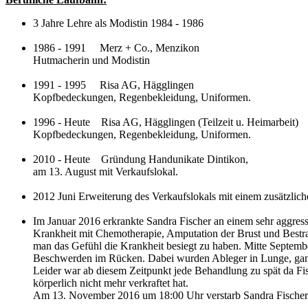
3 Jahre Lehre als Modistin 1984 - 1986
1986 - 1991 Merz + Co., Menzikon
Hutmacherin und Modistin
1991 - 1995 Risa AG, Hägglingen
Kopfbedeckungen, Regenbekleidung, Uniformen.
1996 - Heute Risa AG, Hägglingen (Teilzeit u. Heimarbeit)
Kopfbedeckungen, Regenbekleidung, Uniformen.
2010 - Heute Gründung Handunikate Dintikon,
am 13. August mit Verkaufslokal.
2012 Juni Erweiterung des Verkaufslokals mit einem zusätzli
Im Januar 2016 erkrankte Sandra Fischer an einem sehr aggress
Krankheit mit Chemotherapie, Amputation der Brust und Bestr
man das Gefühl die Krankheit besiegt zu haben. Mitte Septembe
Beschwerden im Rücken. Dabei wurden Ableger in Lunge, ganz
Leider war ab diesem Zeitpunkt jede Behandlung zu spät da Fi
körperlich nicht mehr verkraftet hat.
Am 13. November 2016 um 18:00 Uhr verstarb Sandra Fischer i