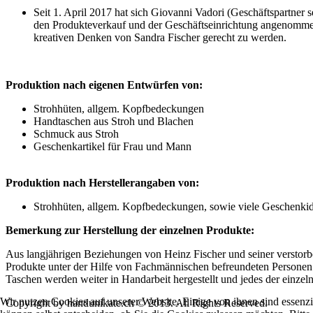
Seit 1. April 2017 hat sich Giovanni Vadori (Geschäftspartner 
den Produkteverkauf und der Geschäftseinrichtung angenomm
kreativen Denken von Sandra Fischer gerecht zu werden.
Produktion nach eigenen Entwürfen von:
Strohhüten, allgem. Kopfbedeckungen
Handtaschen aus Stroh und Blachen
Schmuck aus Stroh
Geschenkartikel für Frau und Mann
Produktion nach Herstellerangaben von:
Strohhüten, allgem. Kopfbedeckungen, sowie viele Geschenki
Bemerkung zur Herstellung der einzelnen Produkte:
Aus langjährigen Beziehungen von Heinz Fischer und seiner verstor
Produkte unter der Hilfe von Fachmännischen befreundeten Personen 
Taschen werden weiter in Handarbeit hergestellt und jedes der einzeln
Wir nutzen Cookies auf unserer Website. Einige von ihnen sind essenzi
Copyright by handunikate.ch © 2013. All Rights Reserved.